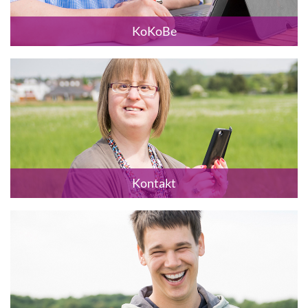
KoKoBe
Kontakt