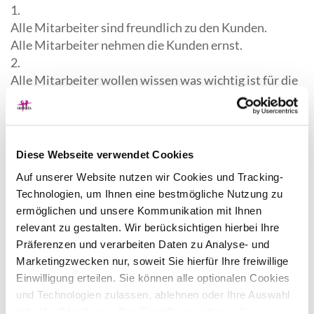
1.
Alle Mitarbeiter sind freundlich zu den Kunden.
Alle Mitarbeiter nehmen die Kunden ernst.
2.
Alle Mitarbeiter wollen wissen was wichtig ist für die
Kunden.
Alle Mitarbeiter halten sich an das was den Kunden
wichtig ist.
Manchmal haben sie nicht sofort eine Lösung.
Diese Webseite verwendet Cookies
Sie suchen mit dem Kunden zusammen nach
Auf unserer Website nutzen wir Cookies und Tracking-
Lösungen.
Technologien, um Ihnen eine bestmögliche Nutzung zu
3.
ermöglichen und unsere Kommunikation mit Ihnen
Alle Mitarbeiter helfen den Kunden bei der Selbst-
relevant zu gestalten. Wir berücksichtigen hierbei Ihre
Bestimmung.
Präferenzen und verarbeiten Daten zu Analyse- und
Selbst-Bestimmung heißt:
Marketingzwecken nur, soweit Sie hierfür Ihre freiwillige
Hephata Leben und
Der Kunde sagt was ihm wichtig ist.
Einwilligung erteilen. Sie können alle optionalen Cookies
Das wird dann gemacht.
Hephata Arbeit
und Technologien zulassen, ablehnen oder Ihre Auswahl
individuell festlegen. Ihre Einwilligung können Sie